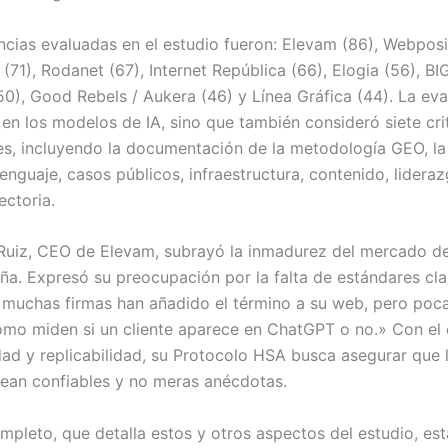
ncias evaluadas en el estudio fueron: Elevam (86), Webposi
71), Rodanet (67), Internet República (66), Elogia (56), B
50), Good Rebels / Aukera (46) y Línea Gráfica (44). La ev
 en los modelos de IA, sino que también consideró siete cri
s, incluyendo la documentación de la metodología GEO, la
nguaje, casos públicos, infraestructura, contenido, lideraz
ectoria.
Ruiz, CEO de Elevam, subrayó la inmadurez del mercado d
a. Expresó su preocupación por la falta de estándares cla
«muchas firmas han añadido el término a su web, pero poc
mo miden si un cliente aparece en ChatGPT o no.» Con el 
idad y replicabilidad, su Protocolo HSA busca asegurar que 
ean confiables y no meras anécdotas.
mpleto, que detalla estos y otros aspectos del estudio, est