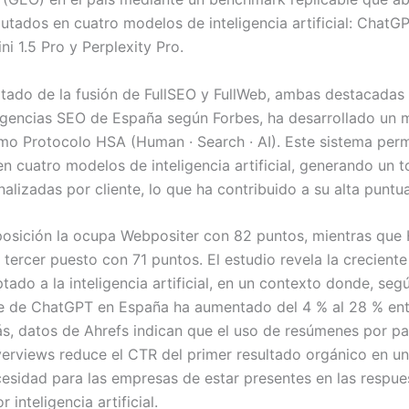
utados en cuatro modelos de inteligencia artificial: ChatG
i 1.5 Pro y Perplexity Pro.
ltado de la fusión de FullSEO y FullWeb, ambas destacadas
gencias SEO de España según Forbes, ha desarrollado un
o Protocolo HSA (Human · Search · AI). Este sistema perm
n cuatro modelos de inteligencia artificial, generando un t
alizadas por cliente, lo que ha contribuido a su alta puntu
osición la ocupa Webpositer con 82 puntos, mientras que
l tercer puesto con 71 puntos. El estudio revela la crecient
ado a la inteligencia artificial, en un contexto donde, seg
e de ChatGPT en España ha aumentado del 4 % al 28 % en
, datos de Ahrefs indican que el uso de resúmenes por pa
erviews reduce el CTR del primer resultado orgánico en un
ecesidad para las empresas de estar presentes en las respue
 inteligencia artificial.