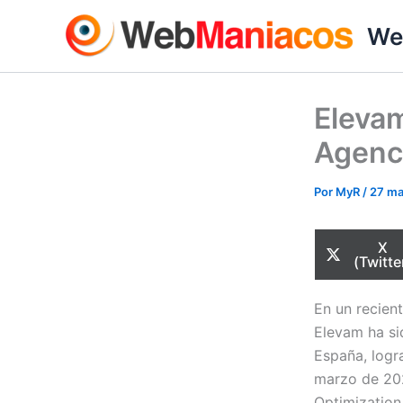
Ir
We
al
contenido
Elevam
Agenc
Por
MyR
/
27 ma
Com
X
en
(Twitte
En un recien
Elevam ha sid
España, logr
marzo de 202
Optimization