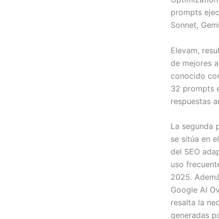
prompts ejec
Sonnet, Gemin
Elevam, resu
de mejores a
conocido com
32 prompts e
respuestas an
La segunda p
se sitúa en e
del SEO adapt
uso frecuent
2025. Además
Google AI Ov
resalta la n
generadas por