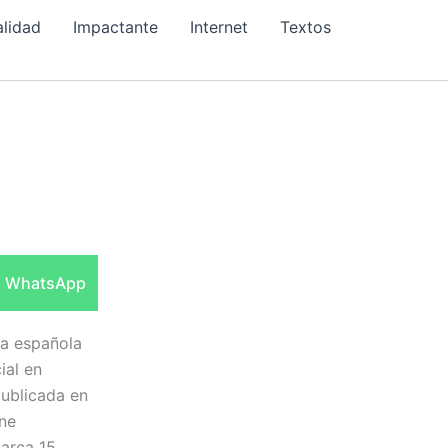
alidad
Impactante
Internet
Textos
a
Compartir
WhatsApp
en
ra española
ial en
publicada en
ine
barca 15