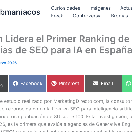
Curiosidades
Imágenes
Actu
bmaníacos
Freak
Controversia
Bromas
 Lidera el Primer Ranking de
ias de SEO para IA en Españ
rzo 2026
partir
Compartir
Compartir
Compartir
Facebook
Pinterest
Email
r)
en
en
en
te estudio realizado por MarketingDirecto.com, la consulto
o reconocida como la líder en SEO para inteligencia artific
ando una puntuación de 86 sobre 100. Esta investigación, 
6, es la primera que evalúa a agencias de Generative Eng
 (GEO) en el país mediante un benchmark replicable que a