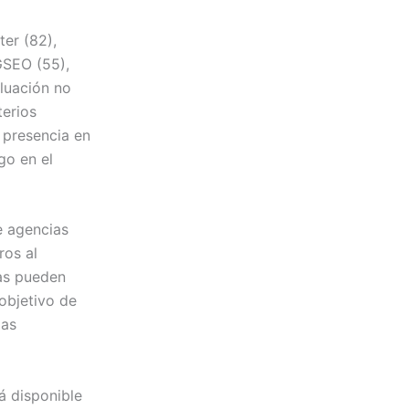
ter (82),
IGSEO (55),
aluación no
terios
 presencia en
go en el
e agencias
ros al
as pueden
objetivo de
las
á disponible