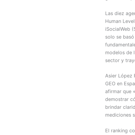
Las diez age
Human Level (
iSocialWeb (
solo se basó
fundamentale
modelos de le
sector y tray
Asier López 
GEO en Españ
afirmar que 
demostrar có
brindar clar
mediciones s
El ranking co