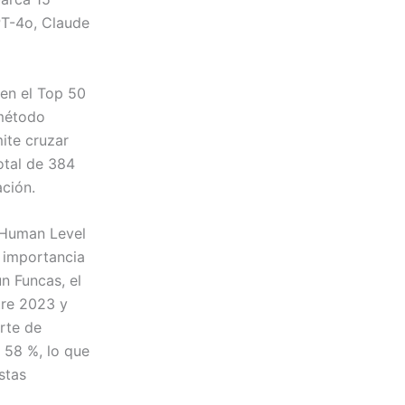
PT-4o, Claude
 en el Top 50
 método
ite cruzar
otal de 384
ación.
 Human Level
e importancia
ún Funcas, el
tre 2023 y
rte de
 58 %, lo que
stas