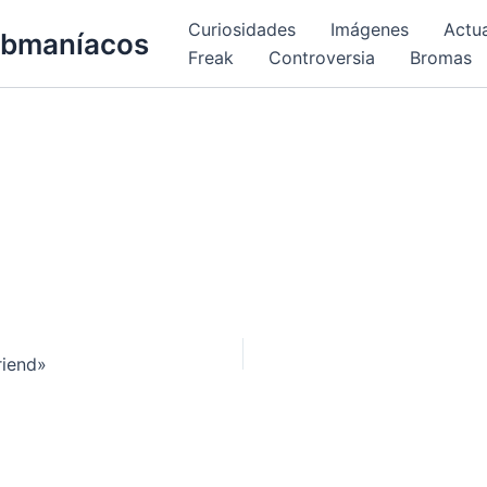
Curiosidades
Imágenes
Actu
bmaníacos
Freak
Controversia
Bromas
riend»