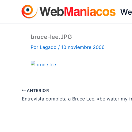
Ir
We
al
contenido
bruce-lee.JPG
Por
Legado
/
10 noviembre 2006
ANTERIOR
Entrevista completa a Bruce Lee, «be water my f