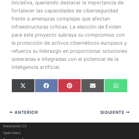
iniciativa, queriendo destacar la importancia de
fortalecer las capacidades de ciberseguridad
frente a amenazas complejas que afectan
infraestructuras críticas. La elección de Eviden
para este proyecto subraya su compromiso con
la protección de activos cibernéticos europeos y
refuerza su liderazgo en proporcionar soluciones
soberanas e integradas con el potencial de la
inteligencia artificial.
Compartir
Compartir
Compartir
Compartir
Comparti
X
F
P
E
W
en
en
en
en
en
(
a
i
m
h
T
c
n
a
a
w
e
t
i
t
i
b
e
l
s
t
o
r
A
ANTERIOR
SIGUIENTE
t
o
e
p
e
k
s
p
r
t
)
Decoracion 2.0
Open Deco