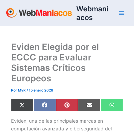
Ir
Webmaní
al
acos
contenido
Eviden Elegida por el
ECCC para Evaluar
Sistemas Críticos
Europeos
Por
MyR
/
15 enero 2026
Compartir
Compartir
Compartir
Compartir
Comparti
X
F
P
E
W
en
en
en
en
en
(
a
i
m
h
T
c
n
a
a
w
e
t
i
t
Eviden, una de las principales marcas en
i
b
e
l
s
t
o
r
A
computación avanzada y ciberseguridad del
t
o
e
p