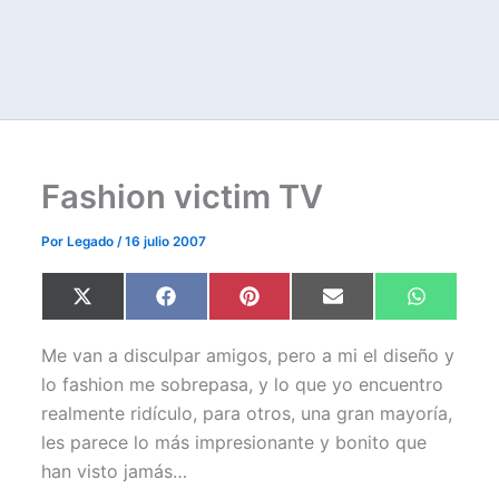
Fashion victim TV
Por
Legado
/
16 julio 2007
Compartir
Compartir
Compartir
Compartir
Comparti
X
F
P
E
W
en
en
en
en
en
(
a
i
m
h
T
c
n
a
a
w
e
t
i
t
Me van a disculpar amigos, pero a mi el diseño y
i
b
e
l
s
t
o
r
A
lo fashion me sobrepasa, y lo que yo encuentro
t
o
e
p
realmente ridículo, para otros, una gran mayoría,
e
k
s
p
r
t
les parece lo más impresionante y bonito que
)
han visto jamás…