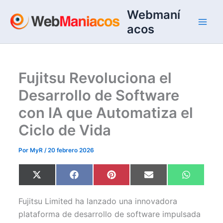
Ir
Webmaní
al
acos
contenido
Fujitsu Revoluciona el
Desarrollo de Software
con IA que Automatiza el
Ciclo de Vida
Por
MyR
/
20 febrero 2026
Compartir
Compartir
Compartir
Compartir
Comparti
X
F
P
E
W
en
en
en
en
en
(
a
i
m
h
T
c
n
a
a
w
e
t
i
t
Fujitsu Limited ha lanzado una innovadora
i
b
e
l
s
t
o
r
A
plataforma de desarrollo de software impulsada
t
o
e
p