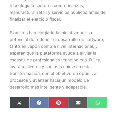
tecnología a sectores como finanzas,
manufactura, retail y servicios públicos antes de
finalizar el ejercicio fiscal.
Expertos han elogiado la iniciativa por su
potencial de redefinir el desarrollo de software,
tanto en Japón como a nivel internacional, y
esperan que la plataforma ayude a aliviar la
escasez de profesionales tecnológicos. Fujitsu
invita a clientes y socios a unirse en esta
transformación, con el objetivo de optimizar
procesos y avanzar hacia un modelo de
desarrollo más inteligente y adaptable.
Compartir
Compartir
Compartir
Compartir
Comparti
X
F
P
E
W
en
en
en
en
en
(
a
i
m
h
T
c
n
a
a
w
e
t
i
t