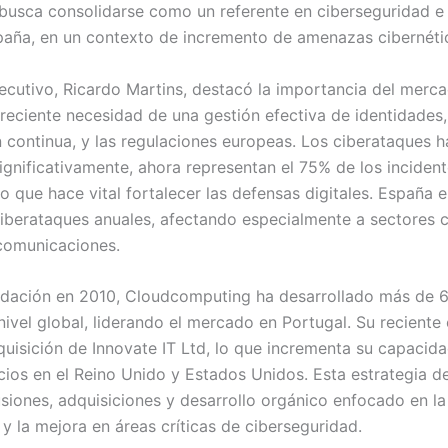
busca consolidarse como un referente en ciberseguridad e
spaña, en un contexto de incremento de amenazas cibernéti
ejecutivo, Ricardo Martins, destacó la importancia del merc
creciente necesidad de una gestión efectiva de identidades,
n continua, y las regulaciones europeas. Los ciberataques h
gnificativamente, ahora representan el 75% de los incidente
o que hace vital fortalecer las defensas digitales. España 
iberataques anuales, afectando especialmente a sectores 
comunicaciones.
dación en 2010, Cloudcomputing ha desarrollado más de 
nivel global, liderando el mercado en Portugal. Su reciente
dquisición de Innovate IT Ltd, lo que incrementa su capacid
icios en el Reino Unido y Estados Unidos. Esta estrategia d
siones, adquisiciones y desarrollo orgánico enfocado en l
 y la mejora en áreas críticas de ciberseguridad.