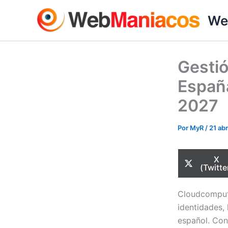
Ir
We
al
contenido
Gestió
España
2027
Por
MyR
/
21 abr
Com
X
en
(Twitte
Cloudcomputi
identidades,
español. Con