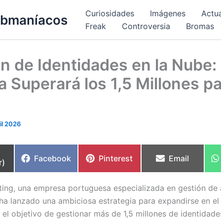
Curiosidades
Imágenes
Actu
bmaníacos
Freak
Controversia
Bromas
n de Identidades en la Nube:
 Superará los 1,5 Millones p
il 2026
partir
Compartir
Compartir
Compartir
Facebook
Pinterest
Email
r)
en
en
en
ng, una empresa portuguesa especializada en gestión de
 ha lanzado una ambiciosa estrategia para expandirse en e
 el objetivo de gestionar más de 1,5 millones de identidade