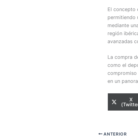
El concepto 
permitiendo 
mediante una
región ibéri
avanzadas co
La compra de
como el depo
compromiso d
en un panora
Com
X
en
(Twitte
ANTERIOR