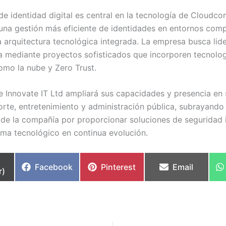
de identidad digital es central en la tecnología de Cloudco
una gestión más eficiente de identidades en entornos comp
 arquitectura tecnológica integrada. La empresa busca lide
ca mediante proyectos sofisticados que incorporen tecnolo
mo la nube y Zero Trust.
 Innovate IT Ltd ampliará sus capacidades y presencia en 
rte, entretenimiento y administración pública, subrayando 
e la compañía por proporcionar soluciones de seguridad 
ma tecnológico en continua evolución.
partir
Compartir
Compartir
Compartir
Facebook
Pinterest
Email
r)
en
en
en