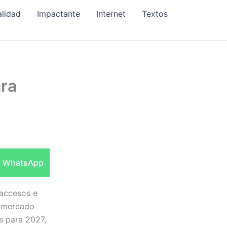
alidad
Impactante
Internet
Textos
ara
Compartir
WhatsApp
en
 accesos e
l mercado
s para 2027,