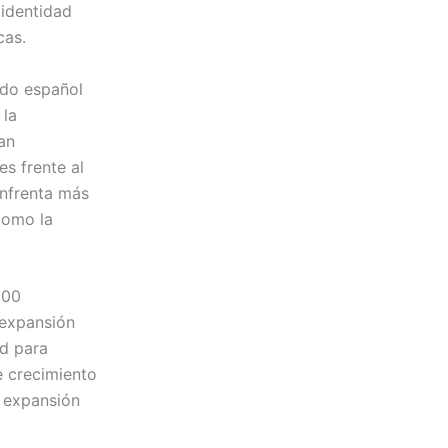
 identidad
cas.
ado español
 la
an
s frente al
enfrenta más
como la
600
 expansión
ad para
e crecimiento
a expansión