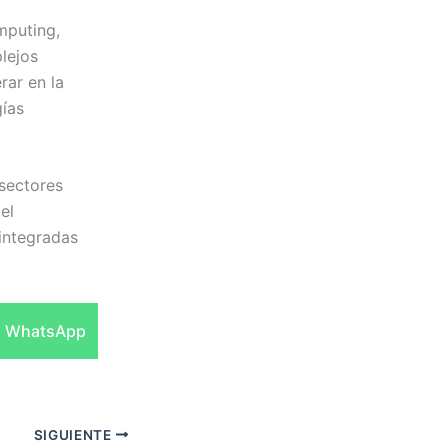
mputing,
lejos
rar en la
gías
sectores
el
integradas
Compartir
WhatsApp
en
SIGUIENTE