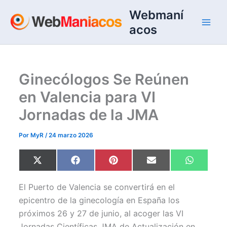
Ir
Webmaní
al
acos
contenido
Ginecólogos Se Reúnen
en Valencia para VI
Jornadas de la JMA
Por
MyR
/
24 marzo 2026
Compartir
Compartir
Compartir
Compartir
Comparti
X
F
P
E
W
en
en
en
en
en
(
a
i
m
h
T
c
n
a
a
w
e
t
i
t
El Puerto de Valencia se convertirá en el
i
b
e
l
s
t
o
r
A
epicentro de la ginecología en España los
t
o
e
p
próximos 26 y 27 de junio, al acoger las VI
e
k
s
p
r
t
Jornadas Científicas JMA de Actualización en