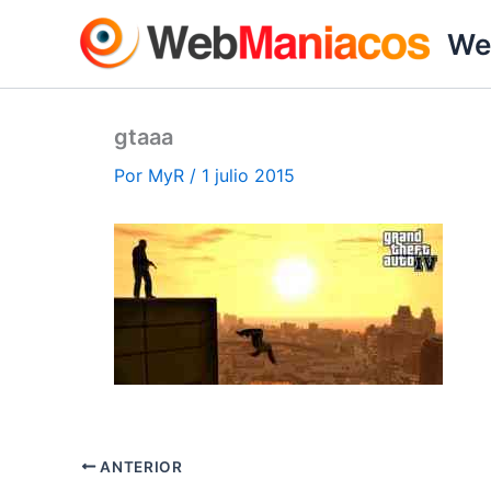
Ir
We
al
contenido
gtaaa
Por
MyR
/
1 julio 2015
ANTERIOR