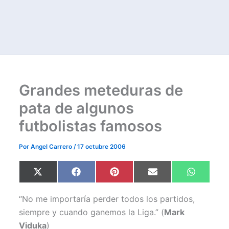
Grandes meteduras de
pata de algunos
futbolistas famosos
Por
Angel Carrero
/
17 octubre 2006
Compartir
Compartir
Compartir
Compartir
Comparti
X
F
P
E
W
en
en
en
en
en
(
a
i
m
h
T
c
n
a
a
w
e
t
i
t
“No me importaría perder todos los partidos,
i
b
e
l
s
t
o
r
A
siempre y cuando ganemos la Liga.” (
Mark
t
o
e
p
Viduka
)
e
k
s
p