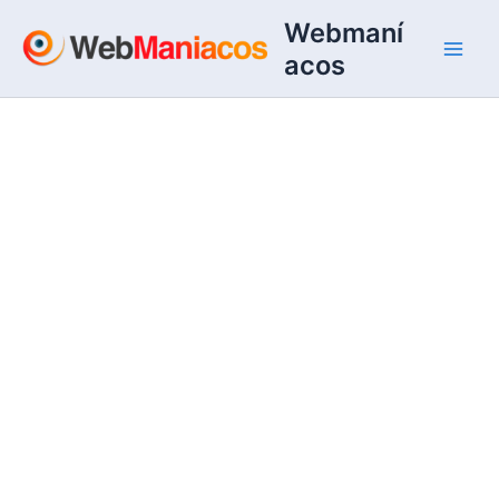
Ir
Webmaní
al
acos
contenido