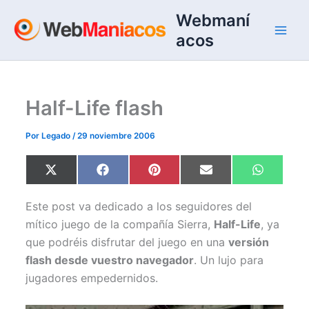
Ir
Webmaní
al
acos
contenido
Half-Life flash
Por
Legado
/
29 noviembre 2006
Compartir
Compartir
Compartir
Compartir
Comparti
X
F
P
E
W
en
en
en
en
en
(
a
i
m
h
T
c
n
a
a
w
e
t
i
t
Este post va dedicado a los seguidores del
i
b
e
l
s
t
o
r
A
mítico juego de la compañía Sierra,
Half-Life
, ya
t
o
e
p
que podréis disfrutar del juego en una
versión
e
k
s
p
r
t
flash desde vuestro navegador
. Un lujo para
)
jugadores empedernidos.