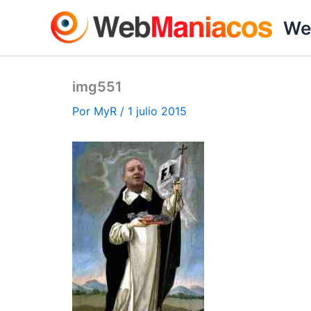
Ir
We
al
contenido
img551
Por
MyR
/
1 julio 2015