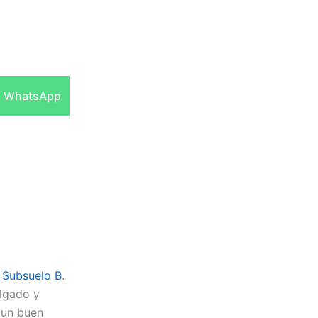
Compartir
WhatsApp
en
e
Subsuelo B
.
elgado y
 un buen