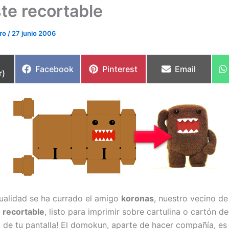
te recortable
ero
/
27 junio 2006
partir
Compartir
Compartir
Compartir
Facebook
Pinterest
Email
r)
en
en
en
alidad se ha currado el amigo
koronas
, nuestro vecino d
recortable
, listo para imprimir sobre cartulina o cartón d
o de tu pantalla! El domokun, aparte de hacer compañía, es