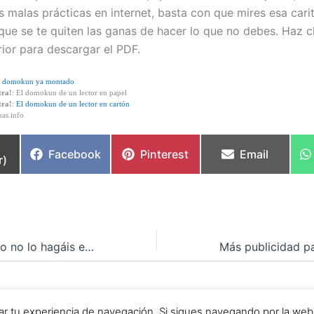
s malas prácticas en internet, basta con que mires esa car
que se te quiten las ganas de hacer lo que no debes. Haz cl
ior para descargar el PDF.
l domokun ya montado
tra!
: El domokun de un lector en papel
tra!
:
El domokun de un lector en cartón
as.info
partir
Compartir
Compartir
Compartir
Facebook
Pinterest
Email
r)
en
en
en
Dadle al play pero no lo hagáis en casa
chos © 2026 Webmaníacos | Funciona gracias a
Tema Astra
orar tu experiencia de navegación. Si sigues navegando por la we