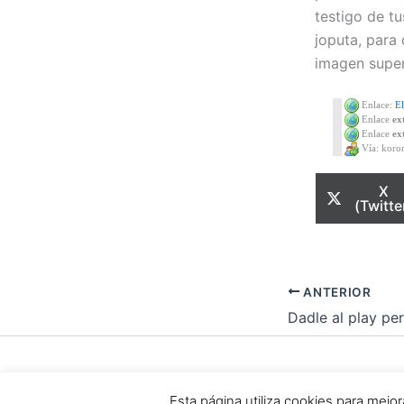
testigo de tu
joputa, para 
imagen super
Enlace:
E
Enlace
ex
Enlace
ex
Vía: koron
Com
X
en
(Twitte
ANTERIOR
Todos los dere
Esta página utiliza cookies para mej