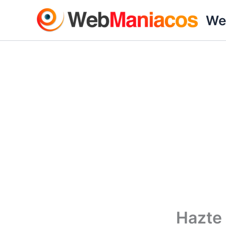
Ir
We
al
contenido
Hazte