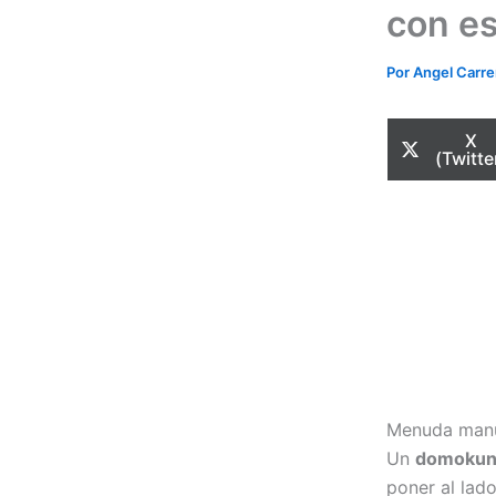
con es
Por
Angel Carr
Com
X
en
(Twitte
Menuda manu
Un
domokun 
poner al lad