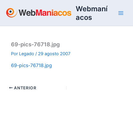
Ir
Webmaní
al
acos
contenido
69-pics-76718.jpg
Por
Legado
/
29 agosto 2007
69-pics-76718.jpg
ANTERIOR