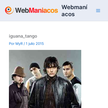
Ir
Webmaní
al
acos
contenido
iguana_tango
Por
MyR
/
1 julio 2015