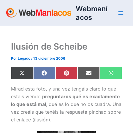
Ir
Webmaní
al
acos
contenido
Ilusión de Scheibe
Por
Legado
/
13 diciembre 2006
Compartir
Compartir
Compartir
Compartir
Comparti
X
F
P
E
W
en
en
en
en
en
(
a
i
m
h
T
c
n
a
a
w
e
t
i
t
Mirad esta foto, y una vez tengáis claro lo que
i
b
e
l
s
t
o
r
A
estais viendo
preguntaros qué es exactamente
t
o
e
p
lo que está mal
, qué es lo que no os cuadra. Una
e
k
s
p
r
t
vez creáis que tenéis la respuesta pinchad sobre
)
el enlace (ilusión).