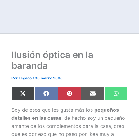
Ilusión óptica en la
baranda
Por
Legado
/
30 marzo 2008
Compartir
Compartir
Compartir
Compartir
Comparti
X
F
P
E
W
en
en
en
en
en
(
a
i
m
h
T
c
n
a
a
w
e
t
i
t
Soy de esos que les gusta más los
pequeños
i
b
e
l
s
t
o
r
A
detalles en las casas
, de hecho soy un pequeño
t
o
e
p
amante de los complementos para la casa, creo
e
k
s
p
r
t
que es por eso que no paso por Ikea muy a
)