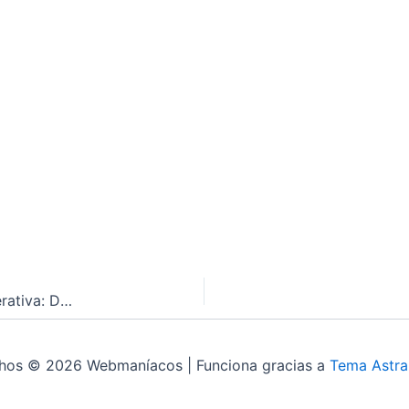
Impulsando la Ideación de Marketing con IA Generativa: Del Concepto a la Creación con Modelos de Amazon Nova
chos © 2026 Webmaníacos | Funciona gracias a
Tema Astra