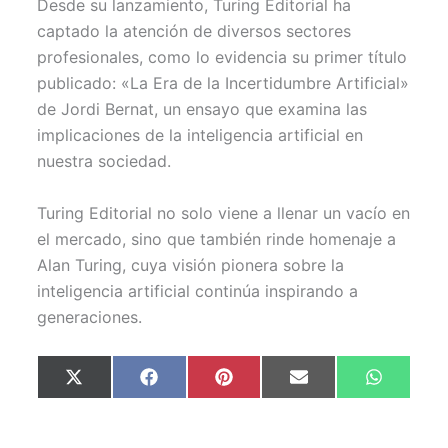
Desde su lanzamiento, Turing Editorial ha
captado la atención de diversos sectores
profesionales, como lo evidencia su primer título
publicado: «La Era de la Incertidumbre Artificial»
de Jordi Bernat, un ensayo que examina las
implicaciones de la inteligencia artificial en
nuestra sociedad.
Turing Editorial no solo viene a llenar un vacío en
el mercado, sino que también rinde homenaje a
Alan Turing, cuya visión pionera sobre la
inteligencia artificial continúa inspirando a
generaciones.
Compartir
Compartir
Compartir
Compartir
Comparti
X
F
P
E
W
en
en
en
en
en
(
a
i
m
h
T
c
n
a
a
w
e
t
i
t
i
b
e
l
s