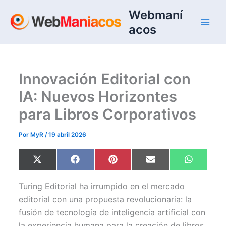
Ir
Webmaní
al
acos
contenido
Innovación Editorial con
IA: Nuevos Horizontes
para Libros Corporativos
Por
MyR
/
19 abril 2026
Compartir
Compartir
Compartir
Compartir
Comparti
X
F
P
E
W
en
en
en
en
en
(
a
i
m
h
T
c
n
a
a
w
e
t
i
t
Turing Editorial ha irrumpido en el mercado
i
b
e
l
s
t
o
r
A
editorial con una propuesta revolucionaria: la
t
o
e
p
fusión de tecnología de inteligencia artificial con
e
k
s
p
r
t
la experiencia humana para la creación de libros