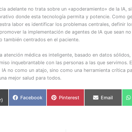
cia adelante no trata sobre un «apoderamiento» de la IA, s
orativo donde esta tecnología permita y potencie. Como g
stra labor es identificar los problemas centrales, definir lo
 promover la implementación de agentes de IA que sean no
no también centrados en el paciente.
la atención médica es inteligente, basado en datos sólidos
iso inquebrantable con las personas a las que servimos.
a IA no como un atajo, sino como una herramienta crítica pa
na mejor salud para todos.
partir
Compartir
Compartir
Compartir
Facebook
Pinterest
Email
r)
en
en
en