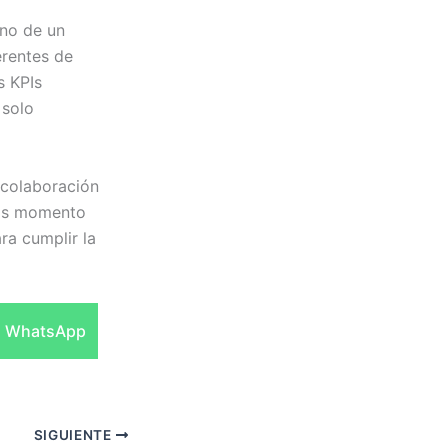
ino de un
erentes de
s KPIs
 solo
, colaboración
 Es momento
ra cumplir la
Compartir
WhatsApp
en
SIGUIENTE