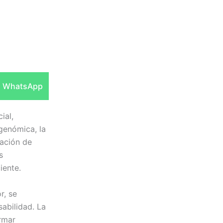
Compartir
WhatsApp
en
ial,
genómica, la
zación de
s
iente.
r, se
abilidad. La
ormar