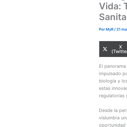
Vida: 
Sanita
Por
MyR
/
21 ma
Com
X
en
(Twitte
El panorama 
impulsado po
biología y l
estas innova
regulatorias 
Desde la per
vislumbra un
oportunidad r