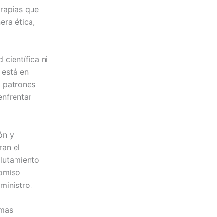
rapias que
era ética,
 científica ni
 está en
r patrones
enfrentar
ón y
ran el
clutamiento
romiso
ministro.
emas