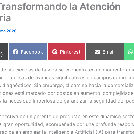
Transformando la Atención
ria
rzo 2026
partir
Compartir
Compartir
Compartir
Facebook
Pinterest
Email
r)
en
en
en
de las ciencias de la vida se encuentra en un momento cruc
r promesas de avances significativos en campos como la 
os diagnósticos. Sin embargo, el camino hacia la comerciali
ciones está marcado por costos en aumento, complejidade
y la necesidad imperiosa de garantizar la seguridad del pac
spectiva de un gerente de producto en este dinámico secto
a gran oportunidad, acompañada por una profunda respons
adica en emplear la Inteligencia Artificial (IA) para transf