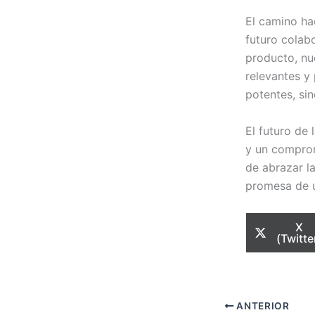
El camino ha
futuro colab
producto, nue
relevantes y
potentes, si
El futuro de 
y un comprom
de abrazar l
promesa de u
Com
X
en
(Twitte
ANTERIOR