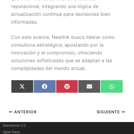
reputacional, integrando una lógica de
actualización continua para decisiones bien
informadas.
Con este avance, Newlink busca liderar como
consultora estratégica, apostando por la
innovación y el compromiso, ofreciendo
soluciones sofisticadas que se adaptan a las
complejidades del mundo actual.
Compartir
Compartir
Compartir
Compartir
Comparti
X
F
P
E
W
en
en
en
en
en
(
a
i
m
h
T
c
n
a
a
w
e
t
i
t
i
b
e
l
s
t
o
r
A
ANTERIOR
SIGUIENTE
t
o
e
p
e
k
s
p
r
t
)
Decoracion 2.0
Open Deco