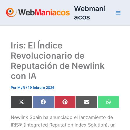
Ir
Webmaní
al
acos
contenido
Iris: El Índice
Revolucionario de
Reputación de Newlink
con IA
Por
MyR
/
19 febrero 2026
Compartir
Compartir
Compartir
Compartir
Comparti
X
F
P
E
W
en
en
en
en
en
(
a
i
m
h
T
c
n
a
a
w
e
t
i
t
Newlink Spain ha anunciado el lanzamiento de
i
b
e
l
s
t
o
r
A
IRIS® (Integrated Reputation Index Solution), un
t
o
e
p