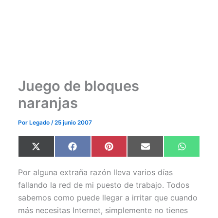
Juego de bloques
naranjas
Por
Legado
/
25 junio 2007
Compartir
Compartir
Compartir
Compartir
Comparti
X
F
P
E
W
en
en
en
en
en
(
a
i
m
h
T
c
n
a
a
w
e
t
i
t
Por alguna extraña razón lleva varios días
i
b
e
l
s
t
o
r
A
fallando la red de mi puesto de trabajo. Todos
t
o
e
p
sabemos como puede llegar a irritar que cuando
e
k
s
p
r
t
más necesitas Internet, simplemente no tienes
)