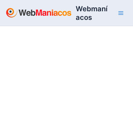
Ir
Webmaní
al
acos
contenido