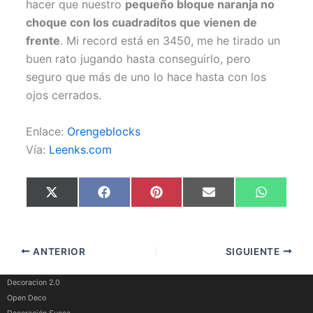
hacer que nuestro
pequeño bloque naranja no
choque con los cuadraditos que vienen de
frente
. Mi record está en 3450, me he tirado un
buen rato jugando hasta conseguirlo, pero
seguro que más de uno lo hace hasta con los
ojos cerrados.
Enlace:
Orengeblocks
Vía:
Leenks.com
Compartir
Compartir
Compartir
Compartir
Comparti
X
F
P
E
W
en
en
en
en
en
(
a
i
m
h
T
c
n
a
a
w
e
t
i
t
i
b
e
l
s
t
o
r
A
ANTERIOR
SIGUIENTE
t
o
e
p
e
k
s
p
r
t
)
Decoracion 2.0
Open Deco