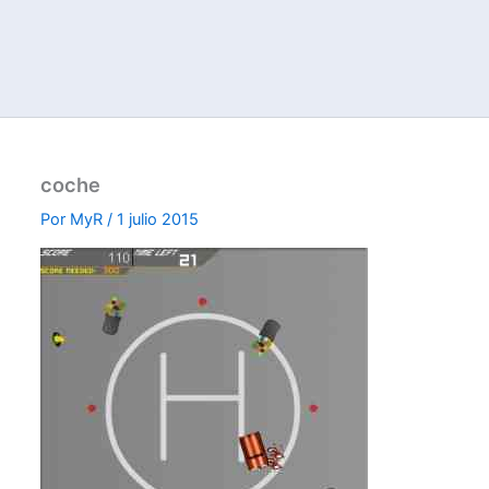
coche
Por
MyR
/
1 julio 2015