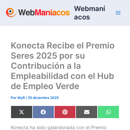
Ir
Webmaní
al
acos
contenido
Konecta Recibe el Premio
Seres 2025 por su
Contribución a la
Empleabilidad con el Hub
de Empleo Verde
Por
MyR
/
25 diciembre 2025
Compartir
Compartir
Compartir
Compartir
Comparti
X
F
P
E
W
en
en
en
en
en
(
a
i
m
h
T
c
n
a
a
w
e
t
i
t
Konecta ha sido galardonada con el Premio