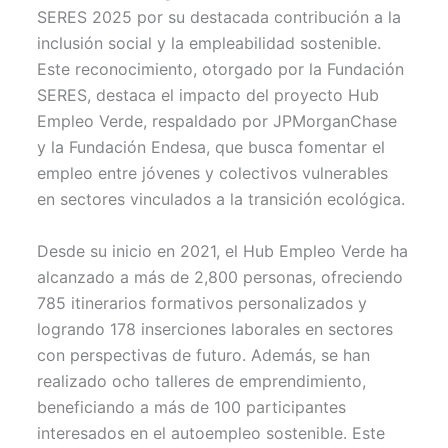
i
b
e
l
s
t
o
r
A
SERES 2025 por su destacada contribución a la
t
o
e
p
inclusión social y la empleabilidad sostenible.
e
k
s
p
r
t
Este reconocimiento, otorgado por la Fundación
)
SERES, destaca el impacto del proyecto Hub
Empleo Verde, respaldado por JPMorganChase
y la Fundación Endesa, que busca fomentar el
empleo entre jóvenes y colectivos vulnerables
en sectores vinculados a la transición ecológica.
Desde su inicio en 2021, el Hub Empleo Verde ha
alcanzado a más de 2,800 personas, ofreciendo
785 itinerarios formativos personalizados y
logrando 178 inserciones laborales en sectores
con perspectivas de futuro. Además, se han
realizado ocho talleres de emprendimiento,
beneficiando a más de 100 participantes
interesados en el autoempleo sostenible. Este