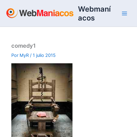
Ir
Webmaní
al
acos
contenido
comedy1
Por
MyR
/
1 julio 2015