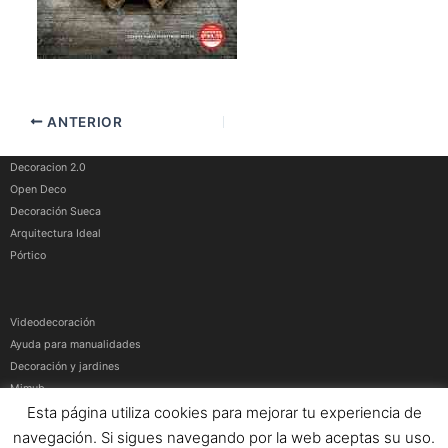
ANTERIOR
Decoracion 2.0
Open Deco
Decoración Sueca
Arquitectura Ideal
Pórtico
Videodecoración
Ayuda para manualidades
Decoración y jardines
Mimub
Esta página utiliza cookies para mejorar tu experiencia de
Más medios
navegación. Si sigues navegando por la web aceptas su uso.