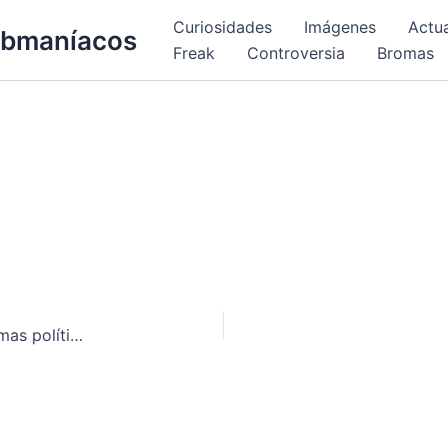
Curiosidades
Imágenes
Actu
bmaníacos
Freak
Controversia
Bromas
La guía definitiva para entender los distintos sitemas políticos … con vacas!