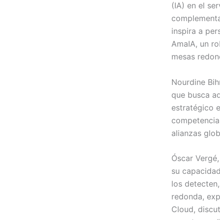
(IA) en el se
complementa 
inspira a pe
AmaIA, un ro
mesas redon
Nourdine Bih
que busca ad
estratégico 
competencias
alianzas glob
Óscar Vergé, 
su capacidad
los detecten
redonda, exp
Cloud, discu