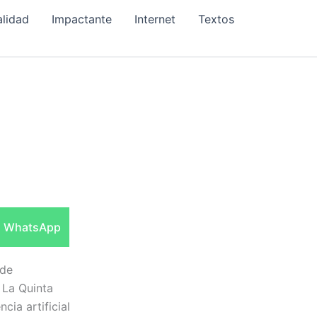
alidad
Impactante
Internet
Textos
Compartir
WhatsApp
en
 de
 La Quinta
cia artificial