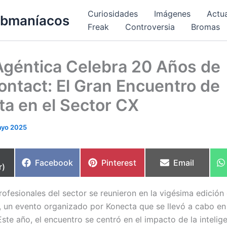
Curiosidades
Imágenes
Actu
bmaníacos
Freak
Controversia
Bromas
Agéntica Celebra 20 Años de
ntact: El Gran Encuentro de
a en el Sector CX
ayo 2025
partir
Compartir
Compartir
Compartir
Facebook
Pinterest
Email
r)
en
en
en
rofesionales del sector se reunieron en la vigésima edición
 un evento organizado por Konecta que se llevó a cabo en
ste año, el encuentro se centró en el impacto de la inteligen