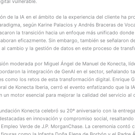
gital vulnerable.
ón de la IA en el ámbito de la experiencia del cliente ha p
radigma, según Karine Palacios y Andrés Braceras de Voc
acaron la transición hacia un enfoque más unificado dond
aboran eficazmente. Sin embargo, también se señalaron d
ia al cambio y la gestión de datos en este proceso de trans
sión moderada por Miguel Ángel de Manuel de Konecta, líd
bordaron la integración de GenAI en el sector, señalando ta
s como los retos de esta transformación digital. Enrique G
ral de Konecta Iberia, cerró el evento enfatizando que la I
 un motor esencial para mejorar la calidad del servicio al c
undación Konecta celebró su 20º aniversario con la entreg
s destacadas en innovación y compromiso social, resaltando
Empleo Verde de J.P. MorganChase. La ceremonia contó c
 figuras como la Infanta Doña Elena de Borbón y el Padre Á