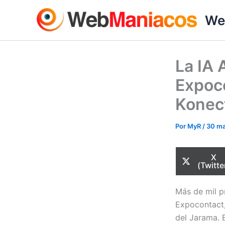
Ir
We
al
contenido
La IA 
Expoco
Konect
Por
MyR
/
30 m
Com
X
en
(Twitte
Más de mil p
Expocontact,
del Jarama. E