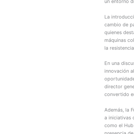
un entorno di
La introducci
cambio de pa
quienes dest
máquinas col
la resistenc
En una discu
innovación a
oportunidade
director gene
convertido en
Además, la F
a iniciativa
como el Hub 
presencia de