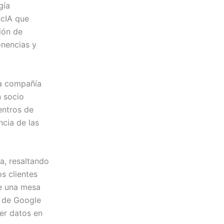
gía
ncIA que
ión de
onencias y
la compañía
n socio
entros de
cia de las
a, resaltando
s clientes
te una mesa
, de Google
ger datos en