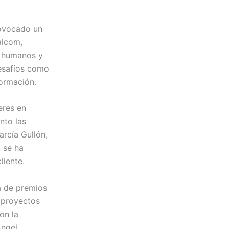
rovocado un
alcom,
e humanos y
esafíos como
formación.
eres en
nto las
arcía Gullón,
A se ha
liente.
a de premios
 proyectos
on la
ngel.