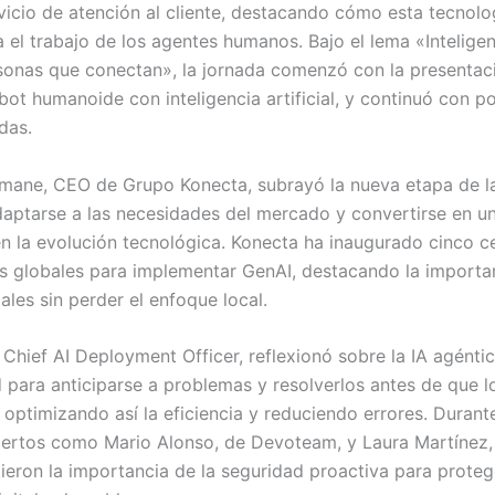
rvicio de atención al cliente, destacando cómo esta tecnolo
el trabajo de los agentes humanos. Bajo el lema «Intelige
rsonas que conectan», la jornada comenzó con la presentac
bot humanoide con inteligencia artificial, y continuó con p
das.
mane, CEO de Grupo Konecta, subrayó la nueva etapa de 
aptarse a las necesidades del mercado y convertirse en u
en la evolución tecnológica. Konecta ha inaugurado cinco c
 globales para implementar GenAI, destacando la importan
ales sin perder el enfoque local.
Chief AI Deployment Officer, reflexionó sobre la IA agéntic
 para anticiparse a problemas y resolverlos antes de que lo
, optimizando así la eficiencia y reduciendo errores. Duran
ertos como Mario Alonso, de Devoteam, y Laura Martínez
tieron la importancia de la seguridad proactiva para prote