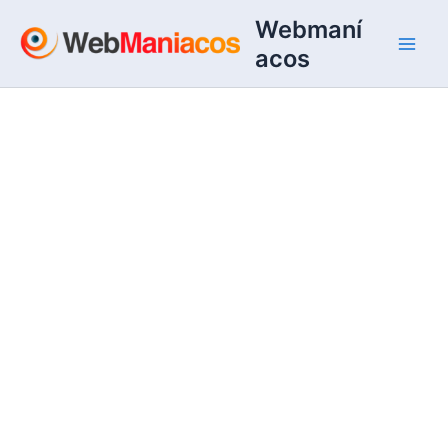
Ir
Webmaní
al
acos
contenido