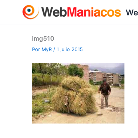
Ir
We
al
contenido
img510
Por
MyR
/
1 julio 2015