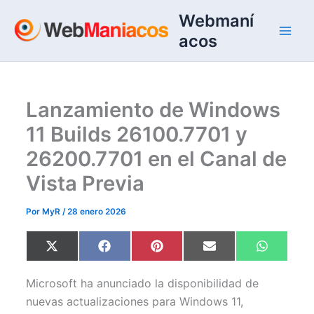
Ir
Webmaní
al
acos
contenido
Lanzamiento de Windows
11 Builds 26100.7701 y
26200.7701 en el Canal de
Vista Previa
Por
MyR
/
28 enero 2026
Compartir
Compartir
Compartir
Compartir
Comparti
X
F
P
E
W
en
en
en
en
en
(
a
i
m
h
T
c
n
a
a
w
e
t
i
t
Microsoft ha anunciado la disponibilidad de
i
b
e
l
s
t
o
r
A
nuevas actualizaciones para Windows 11,
t
o
e
p