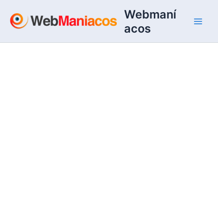
Ir
Webmaní
al
acos
contenido