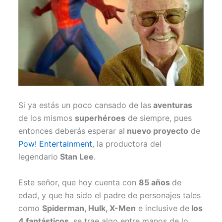
Si ya estás un poco cansado de las
aventuras
de los mismos
superhéroes
de siempre, pues
entonces deberás esperar al
nuevo proyecto
de
Pow! Entertainment
, la productora del
legendario
Stan Lee
.
Este señor, que hoy cuenta con
85 años
de
edad, y que ha sido el padre de personajes tales
como
Spiderman, Hulk, X-Men
e inclusive de
los
4 fantásticos
, se trae algo entre manos de lo