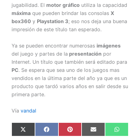
jugabilidad. El
motor gráfico
utiliza la capacidad
máxima
que pueden brindar las consolas
X
box360
y
Playstation 3
; eso nos deja una buena
impresión de este título tan esperado.
Ya se pueden encontrar numerosas
imágenes
del juego y partes de la
presentación
por
Internet. Un título que también será editado para
PC
. Se espera que sea uno de los juegos mas
vendidos en la última parte del año ya que es un
producto que tardó varios años en salir desde su
primera parte.
Vía
vandal
Compartir
Compartir
Compartir
Compartir
Comparti
X
F
P
E
W
en
en
en
en
en
(
a
i
m
h