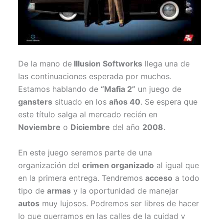
De la mano de
Illusion Softworks
llega una de
las continuaciones esperada por muchos.
Estamos hablando de
“Mafia 2”
un juego de
gansters
situado en los
años 40
. Se espera que
este título salga al mercado recién en
Noviembre
o
Diciembre
del año
2008
.
En este juego seremos parte de una
organización del
crimen organizado
al igual que
en la primera entrega. Tendremos
acceso
a todo
tipo de
armas
y la oportunidad de manejar
autos
muy lujosos. Podremos ser libres de hacer
lo que querramos en las calles de la cuidad y