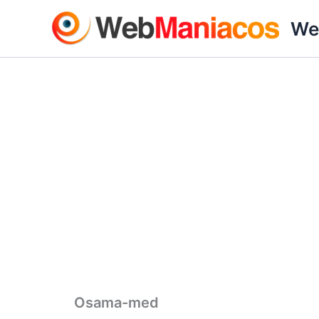
Ir
We
al
contenido
Osama-med