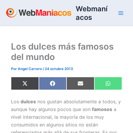
Ir
Webmaní
al
acos
contenido
Los dulces más famosos
del mundo
Por
Angel Carrero
/
24 octubre 2013
Compartir
Compartir
Compartir
Compartir
X
F
E
W
en
en
en
en
(
a
m
h
T
c
a
a
w
e
i
t
Los
dulces
nos gustan absolutamente a todos, y
i
b
l
s
t
o
A
aunque hay algunos pocos que son
famosos
a
t
o
p
e
k
p
nivel internacional, la mayoría de los muy
r
)
consumidos en algunos sitios no están
referenciados más allá de sus fronteras. Es por