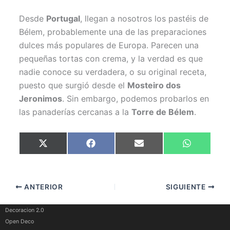
Desde
Portugal
, llegan a nosotros los pastéis de
Bélem, probablemente una de las preparaciones
dulces más populares de Europa. Parecen una
pequeñas tortas con crema, y la verdad es que
nadie conoce su verdadera, o su original receta,
puesto que surgió desde el
Mosteiro dos
Jeronimos
. Sin embargo, podemos probarlos en
las panaderías cercanas a la
Torre de Bélem
.
Compartir
Compartir
Compartir
Compartir
X
F
E
W
en
en
en
en
(
a
m
h
T
c
a
a
w
e
i
t
i
b
l
s
t
o
A
ANTERIOR
SIGUIENTE
t
o
p
e
k
p
r
)
Decoracion 2.0
Open Deco