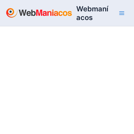
Ir
Webmaní
al
acos
contenido