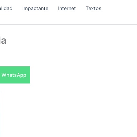
alidad
Impactante
Internet
Textos
la
Compartir
WhatsApp
en