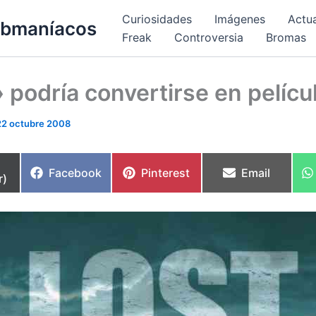
Curiosidades
Imágenes
Actu
bmaníacos
Freak
Controversia
Bromas
 podría convertirse en pelícu
22 octubre 2008
partir
Compartir
Compartir
Compartir
Facebook
Pinterest
Email
r)
en
en
en