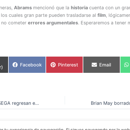
neras,
Abrams
mencionó que la
historia
cuenta con un gra
 los cuales gran parte pueden trasladarse al
film
, lógicame
e no cometer
errores argumentales
. Esperaremos a tener 
partir
Compartir
Compartir
Compartir
Facebook
Pinterest
Email
r)
en
en
en
Los clásicos de SEGA regresan en PS3 y Xbox 360
chos © 2026 Webmaníacos | Funciona gracias a
Tema Astra
orar tu experiencia de navegación. Si sigues navegando por la we