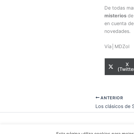
De todas ma
misterios
de
en cuenta d
novedades.
Vía│MDZol
Com
X
en
(Twitte
ANTERIOR
Todos los dere
Esta página utiliza cookies para mej