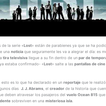
 de la serie «
Lost
» están de parabienes ya que se ha podi
te una
noticia
que seguramente les va a alegrar el día: es m
a
tira televisiva
llegue a su fin dentro de un
par de tempor
ya estaba confirmado- «
Lost
» salte a las
pantallas de cine
 esto es lo que ha declarado en un
reportaje
que le realizó
lgunos días
J. J. Abrams
, el
creador
de la historia que cuen
ue deben atravesar los pasajeros del
vuelo Ocean 815
que 
idente
sobreviven en una
misteriosa isla
.