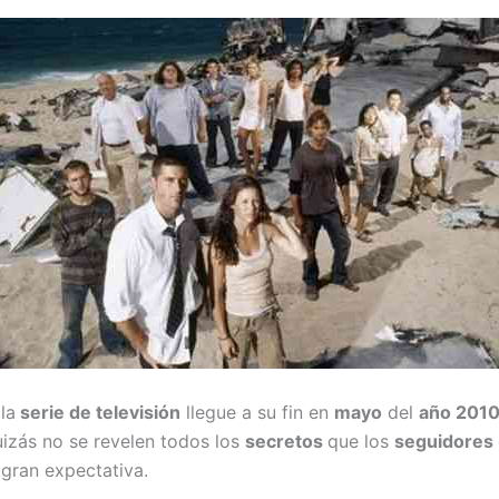
la
serie de televisión
llegue a su fin en
mayo
del
año 201
izás no se revelen todos los
secretos
que los
seguidores
gran expectativa.