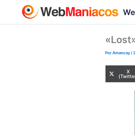
Ir
We
al
contenido
«Lost»
Por
Amancay
/
Com
X
en
(Twitte