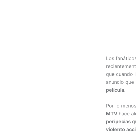
Los fanáticos
recientemen
que cuando l
anuncio que 
película
.
Por lo menos
MTV
hace a
peripecias
q
violento acc