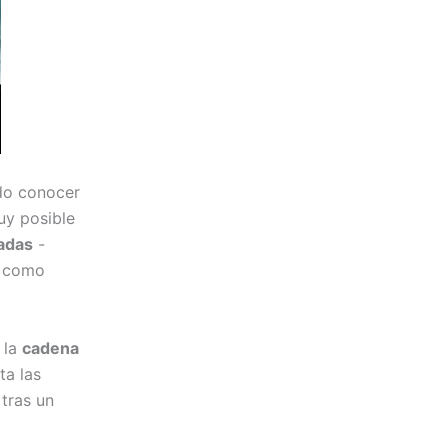
do conocer
uy posible
adas
-
como
 la
cadena
ta las
tras un