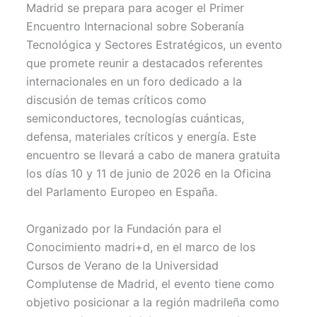
w
e
t
i
t
Madrid se prepara para acoger el Primer
i
b
e
l
s
t
o
r
A
Encuentro Internacional sobre Soberanía
t
o
e
p
Tecnológica y Sectores Estratégicos, un evento
e
k
s
p
r
t
que promete reunir a destacados referentes
)
internacionales en un foro dedicado a la
discusión de temas críticos como
semiconductores, tecnologías cuánticas,
defensa, materiales críticos y energía. Este
encuentro se llevará a cabo de manera gratuita
los días 10 y 11 de junio de 2026 en la Oficina
del Parlamento Europeo en España.
Organizado por la Fundación para el
Conocimiento madri+d, en el marco de los
Cursos de Verano de la Universidad
Complutense de Madrid, el evento tiene como
objetivo posicionar a la región madrileña como