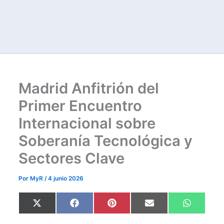
Madrid Anfitrión del
Primer Encuentro
Internacional sobre
Soberanía Tecnológica y
Sectores Clave
Por
MyR
/
4 junio 2026
Compartir
Compartir
Compartir
Compartir
Comparti
X
F
P
E
W
en
en
en
en
en
(
a
i
m
h
T
c
n
a
a