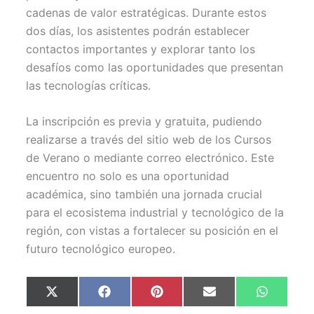
cadenas de valor estratégicas. Durante estos
dos días, los asistentes podrán establecer
contactos importantes y explorar tanto los
desafíos como las oportunidades que presentan
las tecnologías críticas.
La inscripción es previa y gratuita, pudiendo
realizarse a través del sitio web de los Cursos
de Verano o mediante correo electrónico. Este
encuentro no solo es una oportunidad
académica, sino también una jornada crucial
para el ecosistema industrial y tecnológico de la
región, con vistas a fortalecer su posición en el
futuro tecnológico europeo.
Compartir
Compartir
Compartir
Compartir
Comparti
X
F
P
E
W
en
en
en
en
en
(
a
i
m
h