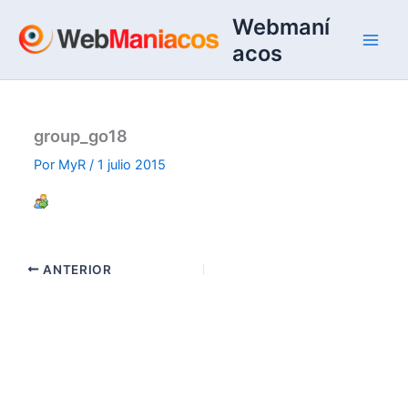
Ir
Webmaní
al
acos
contenido
group_go18
Por
MyR
/
1 julio 2015
ANTERIOR