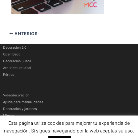
ANTERIOR
Decoracion 2.0
Open Deco
Decoración Sueca
Arquitectura Ideal
Pórtico
Videodecoración
Ayuda para manualidades
Decoración y jardines
Mimub
Esta página utiliza cookies para mejorar tu experiencia de
Más medios
navegación. Si sigues navegando por la web aceptas su uso.
Artículos patrocinados
|
Contacto
|
Aviso Legal
|
Política de privacidad y cookies