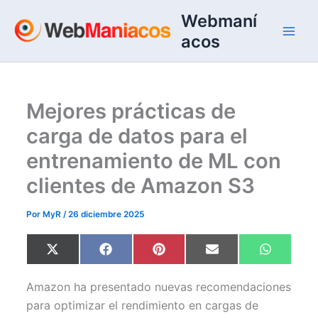
Ir
Webmaní
al
acos
contenido
Mejores prácticas de
carga de datos para el
entrenamiento de ML con
clientes de Amazon S3
Por
MyR
/
26 diciembre 2025
Compartir
Compartir
Compartir
Compartir
Comparti
X
F
P
E
W
en
en
en
en
en
(
a
i
m
h
T
c
n
a
a
w
e
t
i
t
Amazon ha presentado nuevas recomendaciones
i
b
e
l
s
t
o
r
A
para optimizar el rendimiento en cargas de
t
o
e
p