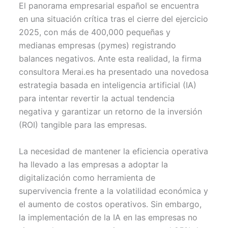
w
e
t
i
t
El panorama empresarial español se encuentra
i
b
e
l
s
t
o
r
A
en una situación crítica tras el cierre del ejercicio
t
o
e
p
2025, con más de 400,000 pequeñas y
e
k
s
p
r
t
medianas empresas (pymes) registrando
)
balances negativos. Ante esta realidad, la firma
consultora Merai.es ha presentado una novedosa
estrategia basada en inteligencia artificial (IA)
para intentar revertir la actual tendencia
negativa y garantizar un retorno de la inversión
(ROI) tangible para las empresas.
La necesidad de mantener la eficiencia operativa
ha llevado a las empresas a adoptar la
digitalización como herramienta de
supervivencia frente a la volatilidad económica y
el aumento de costos operativos. Sin embargo,
la implementación de la IA en las empresas no