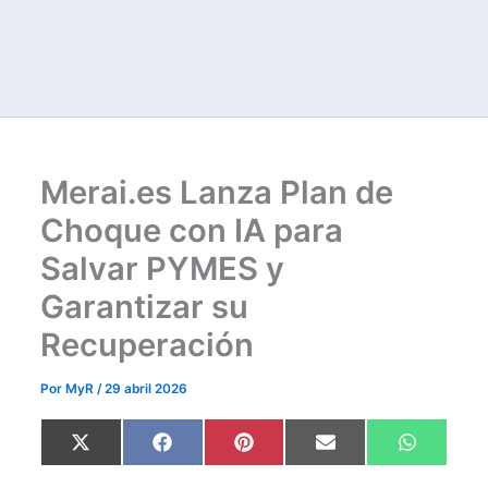
Merai.es Lanza Plan de
Choque con IA para
Salvar PYMES y
Garantizar su
Recuperación
Por
MyR
/
29 abril 2026
Compartir
Compartir
Compartir
Compartir
Comparti
X
F
P
E
W
en
en
en
en
en
(
a
i
m
h
T
c
n
a
a