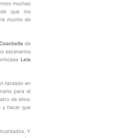
ernos muchas
 de que los
ene mucho de
Coachella
de
los escenarios
 princesa
Leia
n tardado en
rarlo para el
atro de ellos:
o y hacer que
encantados. Y