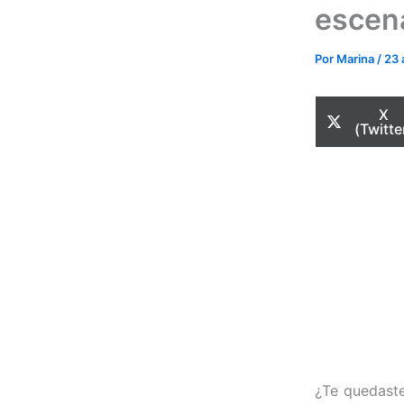
escena
Por
Marina
/
23 
Com
X
en
(Twitte
¿Te quedast