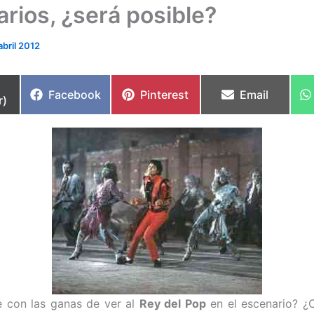
rios, ¿será posible?
abril 2012
partir
Compartir
Compartir
Compartir
Facebook
Pinterest
Email
r)
en
en
en
e con las ganas de ver al
Rey del Pop
en el escenario? ¿