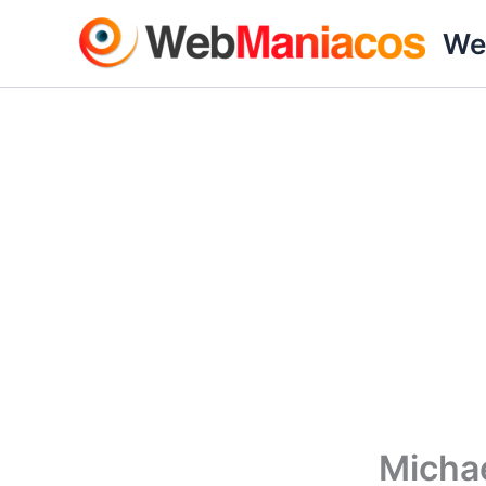
Ir
We
al
contenido
Michae