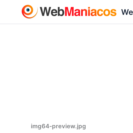
Ir
We
al
contenido
img64-preview.jpg