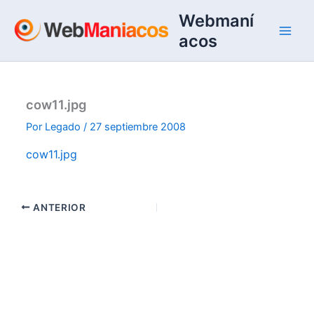
Ir
Webmaní
al
acos
contenido
cow11.jpg
Por
Legado
/
27 septiembre 2008
cow11.jpg
ANTERIOR