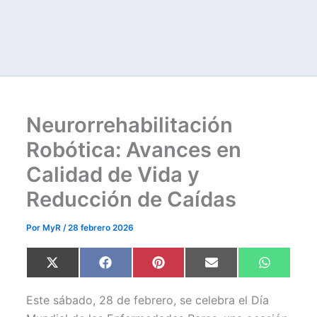
Neurorrehabilitación
Robótica: Avances en
Calidad de Vida y
Reducción de Caídas
Por
MyR
/
28 febrero 2026
Compartir
Compartir
Compartir
Compartir
Comparti
X
F
P
E
W
en
en
en
en
en
(
a
i
m
h
T
c
n
a
a
w
e
t
i
t
Este sábado, 28 de febrero, se celebra el Día
i
b
e
l
s
t
o
r
A