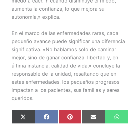
miedo a caer. Y cuando disminuye el miedo,
aumenta la confianza, lo que mejora su
autonomía,» explica.
En el marco de las enfermedades raras, cada
pequeño avance puede significar una diferencia
significativa. «No hablamos solo de caminar
mejor, sino de ganar confianza, libertad y, en
última instancia, calidad de vida,» concluye la
responsable de la unidad, resaltando que en
estas enfermedades, los pequeños progresos
impactan a los pacientes, sus familias y seres
queridos.
Compartir
Compartir
Compartir
Compartir
Comparti
X
F
P
E
W
en
en
en
en
en
(
a
i
m
h
T
c
n
a
a
w
e
t
i
t
i
b
e
l
s