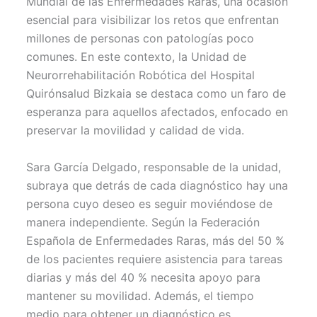
Mundial de las Enfermedades Raras, una ocasión
t
o
e
p
esencial para visibilizar los retos que enfrentan
e
k
s
p
r
t
millones de personas con patologías poco
)
comunes. En este contexto, la Unidad de
Neurorrehabilitación Robótica del Hospital
Quirónsalud Bizkaia se destaca como un faro de
esperanza para aquellos afectados, enfocado en
preservar la movilidad y calidad de vida.
Sara García Delgado, responsable de la unidad,
subraya que detrás de cada diagnóstico hay una
persona cuyo deseo es seguir moviéndose de
manera independiente. Según la Federación
Española de Enfermedades Raras, más del 50 %
de los pacientes requiere asistencia para tareas
diarias y más del 40 % necesita apoyo para
mantener su movilidad. Además, el tiempo
medio para obtener un diagnóstico es