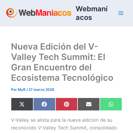
Ir
Webmaní
al
acos
contenido
Nueva Edición del V-
Valley Tech Summit: El
Gran Encuentro del
Ecosistema Tecnológico
Por
MyR
/
27 marzo 2026
Compartir
Compartir
Compartir
Compartir
Comparti
X
F
P
E
W
en
en
en
en
en
(
a
i
m
h
T
c
n
a
a
w
e
t
i
t
V-Valley se alista para la nueva edición de su
i
b
e
l
s
t
o
r
A
reconocido V-Valley Tech Summit, consolidado
t
o
e
p