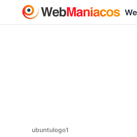
Ir
We
al
contenido
ubuntulogo1