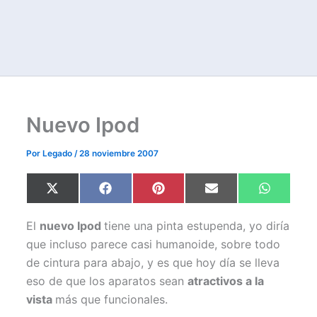
Nuevo Ipod
Por
Legado
/
28 noviembre 2007
Compartir
Compartir
Compartir
Compartir
Comparti
X
F
P
E
W
en
en
en
en
en
(
a
i
m
h
T
c
n
a
a
w
e
t
i
t
El
nuevo Ipod
tiene una pinta estupenda, yo diría
i
b
e
l
s
t
o
r
A
que incluso parece casi humanoide, sobre todo
t
o
e
p
de cintura para abajo, y es que hoy día se lleva
e
k
s
p
r
t
eso de que los aparatos sean
atractivos a la
)
vista
más que funcionales.