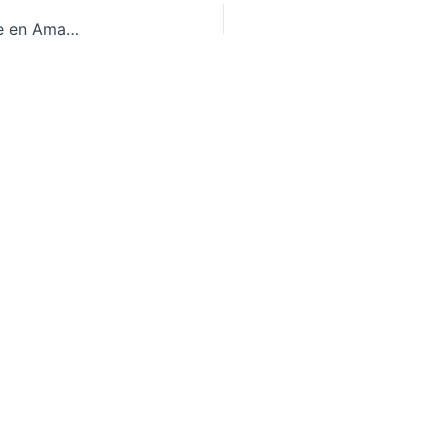
NVIDIA Nemotron 3 Nano 30B MoE Ya Disponible en Amazon SageMaker JumpStart