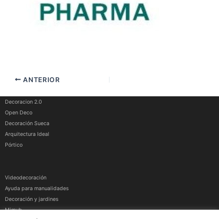
ANTERIOR
Decoracion 2.0
Open Deco
Decoración Sueca
Arquitectura Ideal
Pórtico
Videodecoración
Ayuda para manualidades
Decoración y jardines
Mimub